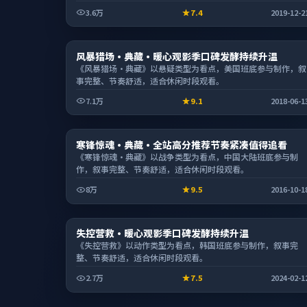
3.6万
7.4
2019-12-2
电影
风暴猎场·典藏·暖心观影季口碑发酵持续升温
1:58:59
《风暴猎场·典藏》以悬疑类型为看点，美国班底参与制作，叙
事完整、节奏舒适，适合休闲时段观看。
7.1万
9.1
2018-06-1
电影
寒锋惊魂·典藏·全站高分推荐节奏紧凑值得追看
2:01:55
《寒锋惊魂·典藏》以战争类型为看点，中国大陆班底参与制
作，叙事完整、节奏舒适，适合休闲时段观看。
8万
9.5
2016-10-1
电影
失控营救·暖心观影季口碑发酵持续升温
1:44:29
《失控营救》以动作类型为看点，韩国班底参与制作，叙事完
整、节奏舒适，适合休闲时段观看。
2.7万
7.5
2024-02-1