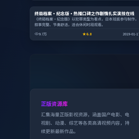
动漫
终局档案·纪念版·热播口碑之作剧情扎实演技在线
2:16:21
《终局档案·纪念版》以犯罪类型为看点，日本班底参与制作，
叙事完整、节奏舒适，适合休闲时段观看。
9.7万
6.8
2019-01-1
正版资源库
汇集海量正版影视资源，涵盖国产电影、电
视剧、动漫、综艺等各类高清视频内容，持
续更新最新作品。