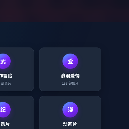
武
爱
作冒险
浪漫爱情
5
部影片
298
部影片
纪
漫
纪录片
动画片