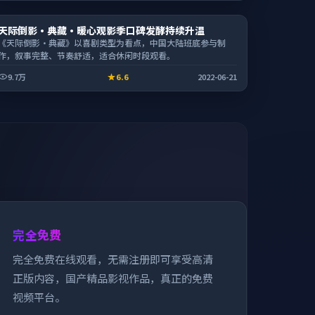
综艺
天际倒影·典藏·暖心观影季口碑发酵持续升温
1:56:47
《天际倒影·典藏》以喜剧类型为看点，中国大陆班底参与制
作，叙事完整、节奏舒适，适合休闲时段观看。
9.7万
6.6
2022-06-21
完全免费
完全免费在线观看，无需注册即可享受高清
正版内容，国产精品影视作品，真正的免费
视频平台。