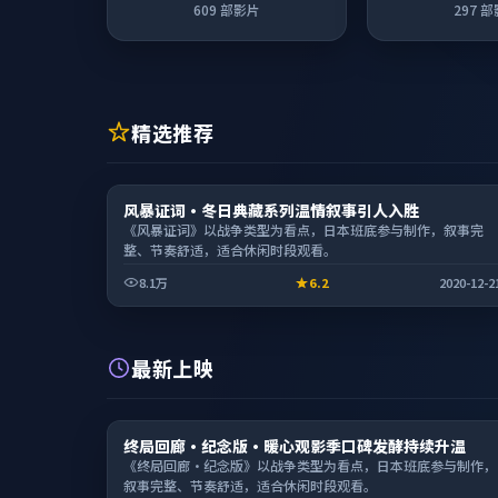
609
部影片
297
部
精选推荐
动漫
风暴证词·冬日典藏系列温情叙事引人入胜
1:49:06
《风暴证词》以战争类型为看点，日本班底参与制作，叙事完
整、节奏舒适，适合休闲时段观看。
8.1万
6.2
2020-12-2
最新上映
电影
终局回廊·纪念版·暖心观影季口碑发酵持续升温
1:59:53
《终局回廊·纪念版》以战争类型为看点，日本班底参与制作，
叙事完整、节奏舒适，适合休闲时段观看。