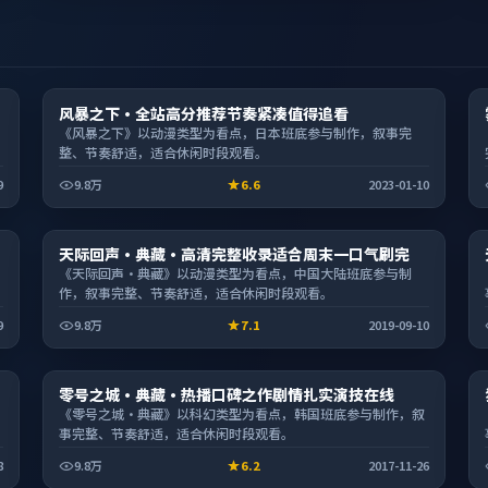
综艺
风暴之下·全站高分推荐节奏紧凑值得追看
2:19:55
《风暴之下》以动漫类型为看点，日本班底参与制作，叙事完
整、节奏舒适，适合休闲时段观看。
9
9.8万
6.6
2023-01-10
动漫
天际回声·典藏·高清完整收录适合周末一口气刷完
2:12:46
《天际回声·典藏》以动漫类型为看点，中国大陆班底参与制
作，叙事完整、节奏舒适，适合休闲时段观看。
9
9.8万
7.1
2019-09-10
电影
零号之城·典藏·热播口碑之作剧情扎实演技在线
1:38:27
《零号之城·典藏》以科幻类型为看点，韩国班底参与制作，叙
事完整、节奏舒适，适合休闲时段观看。
8
9.8万
6.2
2017-11-26