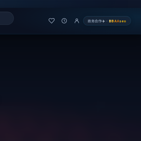
✈️
商务合作
·
BBAA
seo