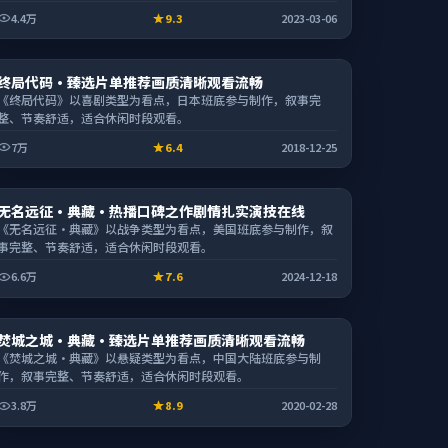
4.4万
9.3
2023-03-06
动漫
终局代码·臻选片单推荐画质清晰观看流畅
2:32:20
《终局代码》以喜剧类型为看点，日本班底参与制作，叙事完
整、节奏舒适，适合休闲时段观看。
7万
6.4
2018-12-25
电视剧
无名远征·典藏·热播口碑之作剧情扎实演技在线
1:40:09
《无名远征·典藏》以战争类型为看点，美国班底参与制作，叙
事完整、节奏舒适，适合休闲时段观看。
6.6万
7.6
2024-12-18
电视剧
焚城之城·典藏·臻选片单推荐画质清晰观看流畅
2:43:32
《焚城之城·典藏》以悬疑类型为看点，中国大陆班底参与制
作，叙事完整、节奏舒适，适合休闲时段观看。
3.8万
8.9
2020-02-28