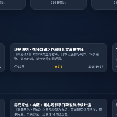
影片
316
部影片
6
综艺
终局法则·热播口碑之作剧情扎实演技在线
2:10:39
《终局法则》以惊悚类型为看点，日本班底参与制作，叙事完
整、节奏舒适，适合休闲时段观看。
1
1.3万
7.8
2018-10-17
综艺
雾岛来信·典藏·暖心观影季口碑发酵持续升温
2:09:29
《雾岛来信·典藏》以冒险类型为看点，英国班底参与制作，叙
事完整、节奏舒适，适合休闲时段观看。