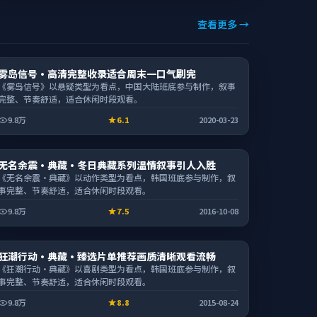
查看更多 →
电影
雾岛信号·高清完整收录适合周末一口气刷完
2:41:10
《雾岛信号》以悬疑类型为看点，中国大陆班底参与制作，叙事
完整、节奏舒适，适合休闲时段观看。
9.8万
6.1
2020-03-23
电影
无名余震·典藏·冬日典藏系列温情叙事引人入胜
2:26:30
《无名余震·典藏》以动作类型为看点，韩国班底参与制作，叙
事完整、节奏舒适，适合休闲时段观看。
9.8万
7.5
2016-10-08
动漫
狂潮行动·典藏·臻选片单推荐画质清晰观看流畅
1:55:02
《狂潮行动·典藏》以喜剧类型为看点，韩国班底参与制作，叙
事完整、节奏舒适，适合休闲时段观看。
9.8万
8.8
2015-08-24