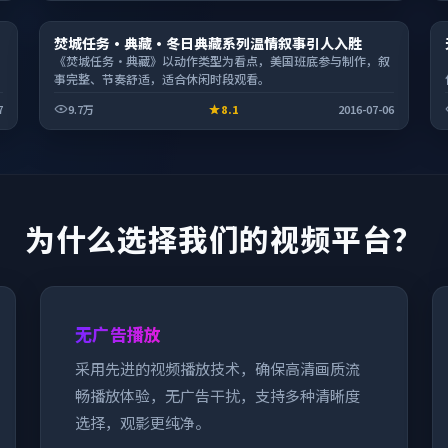
电视剧
焚城任务·典藏·冬日典藏系列温情叙事引人入胜
2:31:42
《焚城任务·典藏》以动作类型为看点，美国班底参与制作，叙
事完整、节奏舒适，适合休闲时段观看。
7
9.7万
8.1
2016-07-06
为什么选择我们的视频平台？
无广告播放
采用先进的视频播放技术，确保高清画质流
畅播放体验，无广告干扰，支持多种清晰度
选择，观影更纯净。