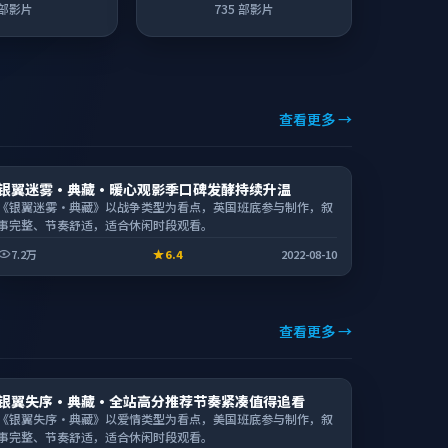
部影片
735
部影片
查看更多 →
综艺
银翼迷雾·典藏·暖心观影季口碑发酵持续升温
2:24:11
《银翼迷雾·典藏》以战争类型为看点，英国班底参与制作，叙
事完整、节奏舒适，适合休闲时段观看。
7.2万
6.4
2022-08-10
查看更多 →
动漫
银翼失序·典藏·全站高分推荐节奏紧凑值得追看
2:00:25
《银翼失序·典藏》以爱情类型为看点，美国班底参与制作，叙
事完整、节奏舒适，适合休闲时段观看。