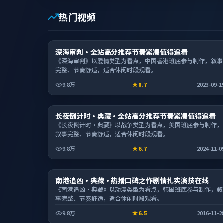
热门视频
电影
深海审判·全站高分推荐节奏紧凑值得追看
2:07:49
《深海审判》以爱情类型为看点，中国香港班底参与制作，叙事
完整、节奏舒适，适合休闲时段观看。
9.8万
8.7
2023-09-1
电视剧
长夜倒计时·典藏·全站高分推荐节奏紧凑值得追看
2:24:01
《长夜倒计时·典藏》以战争类型为看点，美国班底参与制作，
叙事完整、节奏舒适，适合休闲时段观看。
9.8万
6.7
2024-11-0
综艺
南港追凶·典藏·热播口碑之作剧情扎实演技在线
1:44:57
《南港追凶·典藏》以动漫类型为看点，韩国班底参与制作，叙
事完整、节奏舒适，适合休闲时段观看。
9.8万
6.5
2016-11-2