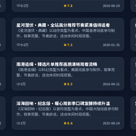
1
8.5万
7.8
2016-06-19
电影
星河潜伏·典藏·全站高分推荐节奏紧凑值得追看
2:15:25
《星河潜伏·典藏》以动作类型为看点，中国香港班底参与制
作，叙事完整、节奏舒适，适合休闲时段观看。
3
9.6万
7.3
2020-01-25
综艺
南港追缉·臻选片单推荐画质清晰观看流畅
2:13:20
《南港追缉》以科幻类型为看点，美国班底参与制作，叙事完
整、节奏舒适，适合休闲时段观看。
8
5万
8.3
2016-04-21
电视剧
深海回响·纪念版·暖心观影季口碑发酵持续升温
2:46:23
《深海回响·纪念版》以冒险类型为看点，中国大陆班底参与制
作，叙事完整、节奏舒适，适合休闲时段观看。
2
3万
8.6
2023-08-14