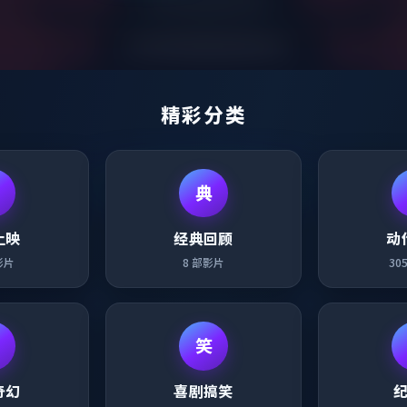
精彩分类
典
上映
经典回顾
动
影片
8
部影片
30
笑
奇幻
喜剧搞笑